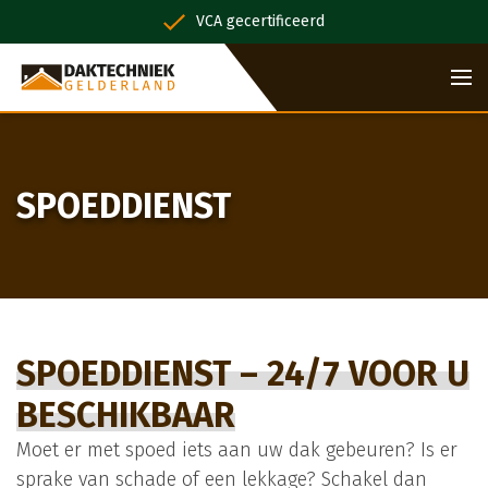
VCA gecertificeerd
SPOEDDIENST
SPOEDDIENST – 24/7 VOOR U
BESCHIKBAAR
Moet er met spoed iets aan uw dak gebeuren? Is er
sprake van schade of een lekkage? Schakel dan