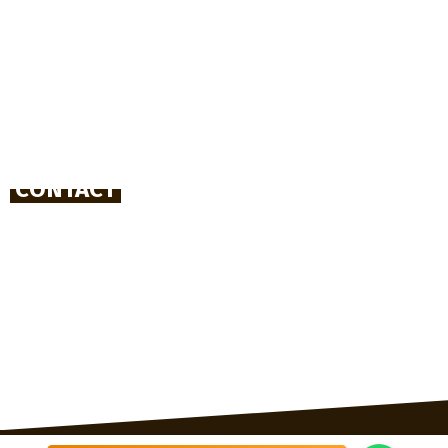
Dakonderhoud
Dak reinigen en impregneren
Spoeddienst
Lood- en zinkwerk
Schoorsteen onderhoud
CONTACT
06-81870584
info@daktechniekgelderland.nl
Sibeliusstraat 1
7204 PN Zutphen