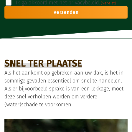
Ik ga akkoord met het privacybeleid.
Instemming
(Vereist)
(Vereist)
SNEL TER PLAATSE
Als het aankomt op gebreken aan uw dak, is het in
sommige gevallen essentieel om snel te handelen.
Als er bijvoorbeeld sprake is van een lekkage, moet
deze snel verholpen worden om verdere
(water)schade te voorkomen.