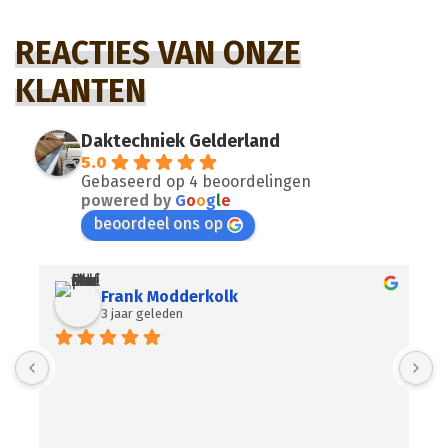
REACTIES VAN ONZE
KLANTEN
Daktechniek Gelderland
5.0
Gebaseerd op 4 beoordelingen
powered by
G
o
o
g
l
e
beoordeel ons op
Frank Modderkolk
3 jaar geleden
I
l
g
m