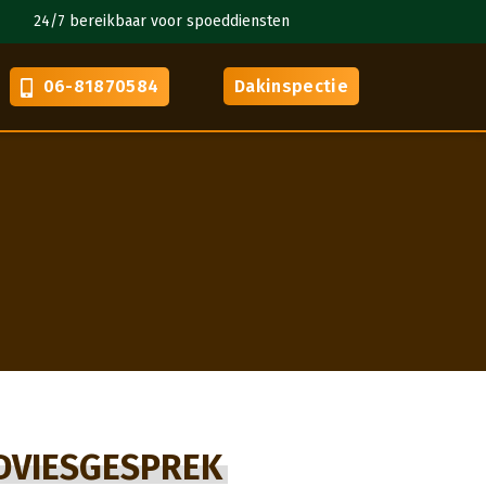
24/7 bereikbaar voor spoeddiensten
VCA gecertif
06-81870584
Dakinspectie
DVIESGESPREK