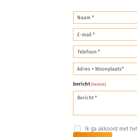
naam
(Vereist)
email
(Vereist)
Telefoon
*
Adres
(Vereist)
+
Woonplaats*
bericht
(Vereist)
(Vereist)
Ik ga akkoord met het
Instemming
(Vereist)