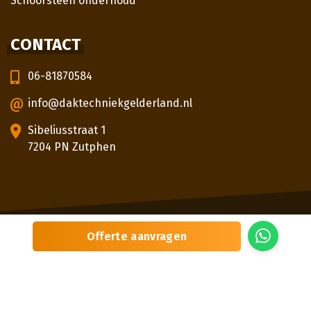
Schoorsteen onderhoud
CONTACT
06-81870584
info@daktechniekgelderland.nl
Sibeliusstraat 1
7204 PN Zutphen
© 2026
Daktechniek Gelderland
Offerte aanvragen
Sitemap
Privacybeleid
Locaties
Beoordeling
door klanten:
5,0
/
5
|
3
beoordelingen