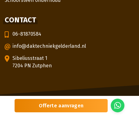
Schoorsteen onderhoud
CONTACT
06-81870584
info@daktechniekgelderland.nl
Sibeliusstraat 1
7204 PN Zutphen
© 2026
Daktechniek Gelderland
Offerte aanvragen
Sitemap
Privacybeleid
Locaties
Beoordeling
door klanten:
5,0
/
5
|
3
beoordelingen