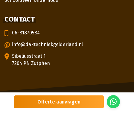
Schoorsteen onderhoud
CONTACT
06-81870584
info@daktechniekgelderland.nl
Sibeliusstraat 1
7204 PN Zutphen
© 2026
Daktechniek Gelderland
Offerte aanvragen
Sitemap
Privacybeleid
Locaties
Beoordeling
door klanten:
5,0
/
5
|
3
beoordelingen