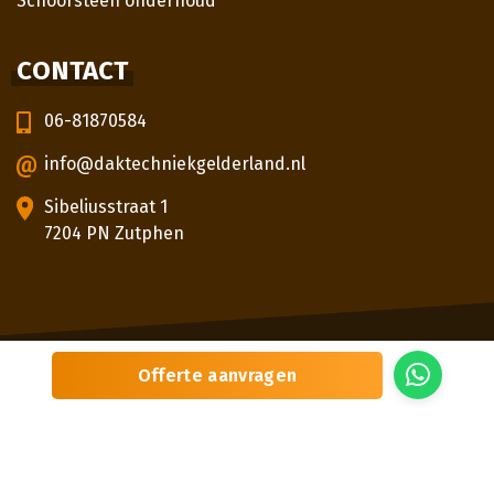
Schoorsteen onderhoud
CONTACT
06-81870584
info@daktechniekgelderland.nl
Sibeliusstraat 1
7204 PN Zutphen
© 2026
Daktechniek Gelderland
Offerte aanvragen
Sitemap
Privacybeleid
Locaties
Beoordeling
door klanten:
5,0
/
5
|
3
beoordelingen