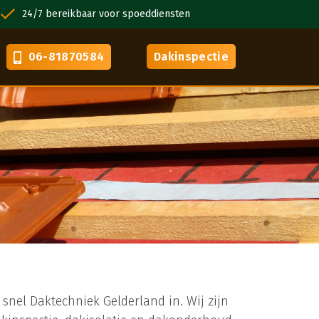
24/7 bereikbaar voor spoeddiensten
VCA gecertif
06-81870584
Dakinspectie
snel Daktechniek Gelderland in. Wij zijn