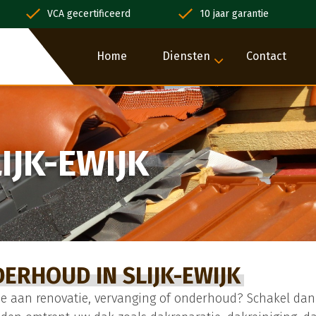
VCA gecertificeerd
10 jaar garantie
Home
Diensten
Contact
IJK-EWIJK
ERHOUD IN SLIJK-EWIJK
toe aan renovatie, vervanging of onderhoud? Schakel dan 