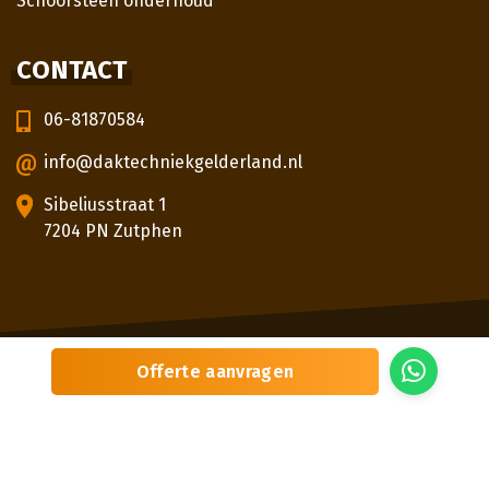
Schoorsteen onderhoud
CONTACT
06-81870584
info@daktechniekgelderland.nl
Sibeliusstraat 1
7204 PN Zutphen
© 2026
Daktechniek Gelderland
Offerte aanvragen
Sitemap
Privacybeleid
Locaties
Beoordeling
door klanten:
5,0
/
5
|
3
beoordelingen