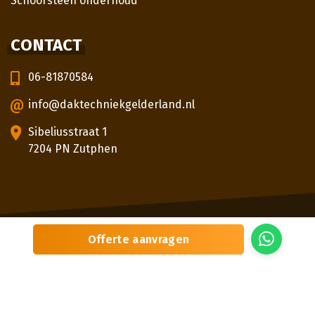
Schoorsteen onderhoud
CONTACT
06-81870584
info@daktechniekgelderland.nl
Sibeliusstraat 1
7204 PN Zutphen
© 2026
Daktechniek Gelderland
Offerte aanvragen
Sitemap
Privacybeleid
Locaties
Beoordeling
door klanten:
5,0
/
5
|
3
beoordelingen