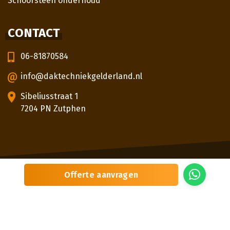
Schoorsteen onderhoud
CONTACT
06-81870584
info@daktechniekgelderland.nl
Sibeliusstraat 1
7204 PN Zutphen
© 2026
Daktechniek Gelderland
Offerte aanvragen
Sitemap
Privacybeleid
Locaties
Beoordeling
door klanten:
5,0
/
5
|
3
beoordelingen