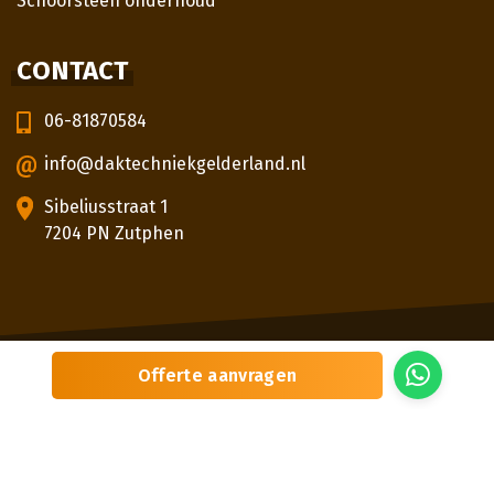
Schoorsteen onderhoud
CONTACT
06-81870584
info@daktechniekgelderland.nl
Sibeliusstraat 1
7204 PN Zutphen
© 2026
Daktechniek Gelderland
Offerte aanvragen
Sitemap
Privacybeleid
Locaties
Beoordeling
door klanten:
5,0
/
5
|
3
beoordelingen