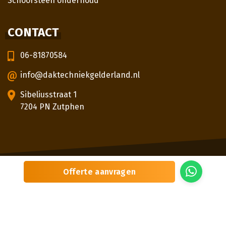
Schoorsteen onderhoud
CONTACT
06-81870584
info@daktechniekgelderland.nl
Sibeliusstraat 1
7204 PN Zutphen
© 2026
Daktechniek Gelderland
Offerte aanvragen
Sitemap
Privacybeleid
Locaties
Beoordeling
door klanten:
5,0
/
5
|
3
beoordelingen