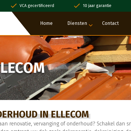
VCA gecertificeerd
10 jaar garantie
Home
Diensten
Contact
LLECOM
DERHOUD IN ELLECOM
aan renovatie, vervanging of onderhoud? Schakel dan sne