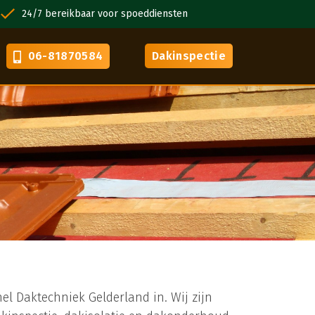
24/7 bereikbaar voor spoeddiensten
VCA gecertif
06-81870584
Dakinspectie
l Daktechniek Gelderland in. Wij zijn