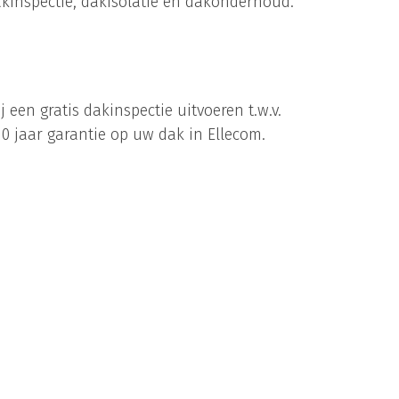
kinspectie, dakisolatie en dakonderhoud.
en gratis dakinspectie uitvoeren t.w.v.
 10 jaar garantie op uw dak in Ellecom.