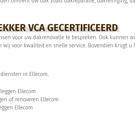
den omtrent uw dak zoals dakreparatie, dakreiniging, da
KKER VCA GECERTIFICEERD
en voor uw dakrenovatie te bespreken. Ook kunnen wij e
n wij voor kwaliteit en snelle service. Bovendien krijgt u
 diensten in Ellecom.
leggen Ellecom
en of renoveren Ellecom
eggen Ellecom