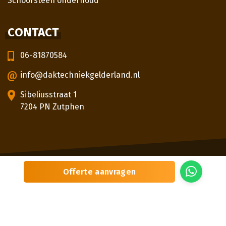
Schoorsteen onderhoud
CONTACT
06-81870584
info@daktechniekgelderland.nl
Sibeliusstraat 1
7204 PN Zutphen
© 2026
Daktechniek Gelderland
Offerte aanvragen
Sitemap
Privacybeleid
Locaties
Beoordeling
door klanten:
5,0
/
5
|
3
beoordelingen