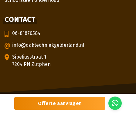
Schoorsteen onderhoud
CONTACT
06-81870584
info@daktechniekgelderland.nl
Sibeliusstraat 1
7204 PN Zutphen
© 2026
Daktechniek Gelderland
Offerte aanvragen
Sitemap
Privacybeleid
Locaties
Beoordeling
door klanten:
5,0
/
5
|
3
beoordelingen