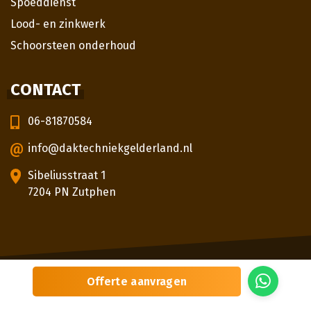
Spoeddienst
Lood- en zinkwerk
Schoorsteen onderhoud
CONTACT
06-81870584
info@daktechniekgelderland.nl
Sibeliusstraat 1
7204 PN Zutphen
© 2026
Daktechniek Gelderland
Offerte aanvragen
Sitemap
Privacybeleid
Locaties