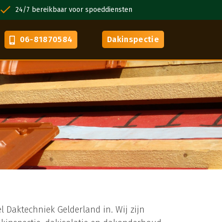
24/7 bereikbaar voor spoeddiensten
VCA gecertif
06-81870584
Dakinspectie
 Daktechniek Gelderland in. Wij zijn