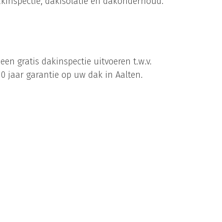
kinspectie, dakisolatie en dakonderhoud.
 gratis dakinspectie uitvoeren t.w.v.
 10 jaar garantie op uw dak in Aalten.