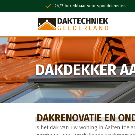
 jaar garantie
24/7 bereikbaar voor spoeddiensten
DAKDEKKER A
DAKRENOVATIE EN ON
Is het dak van uw woning in Aalten toe a