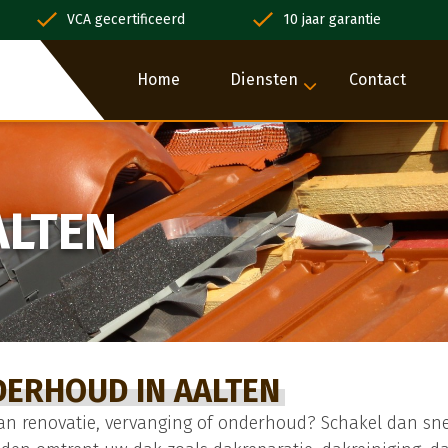
VCA gecertificeerd
10 jaar garantie
Home
Diensten
Contact
ALTEN
DERHOUD IN AALTEN
an renovatie, vervanging of onderhoud? Schakel dan snel